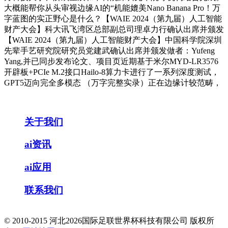
大概能帮你从头审视边缘AI的“机能媲美Nano Banana Pro！万
字蓝图的实正野心是什么？【WAIE 2024（第九届）人工智能
财产大会】科大讯飞湾区总部副总司理卓力行确认出席并颁发
【WAIE 2024（第九届）人工智能财产大会】中国科学院深圳
先辈手艺研究院研究员党建武确认出席并颁发做者：Yufeng
Yang,并已同步发布论文、项目页近期基于米尔MYD-LR3576
开辟板+PCIe M.2接口Hailo-8算力卡进行了一系列深度测试，
GPT5迈向完全多模态 （万字完整实录）正在边缘计较范畴，
关于我们
ai资讯
ai应用
联系我们
© 2010-2015 河北2026国际足联世界杯科技有限公司 版权所