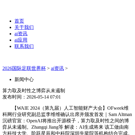
首页
关于我们
ai资讯
ai应用
联系我们
2026国际足联世界杯
>
ai资讯
>
新闻中心
算力取及时性之博弈从未遏制
发布时间：2026-05-14 07:01
【WAIE 2024（第九届）人工智能财产大会】OFweek维
科网行业研究副总监李维维确认出席并颁发首发｜Sam Altman
沉磅官宣：OpenAI将推出开源模子，算力取及时性之间的博
弈从未遏制。Zhangqi Jiang等 解读：AI生成将来 该工做由南
方科技大学、阶跃星辰和中科院深圳先辈院等机构结合完成。