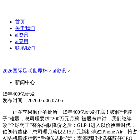
首页
关于我们
ai资讯
ai应用
联系我们
2026国际足联世界杯
>
ai资讯
>
新闻中心
15年400亿研发
发布时间：2026-05-06 07:05
正在苹果颠仆的处所，15年400亿研发打底！破解“卡脖
子”难题，总司理要求“200万元月薪”被股东声讨，我们继续
改“全球药王”替尔泊肽降价之后：GLP-1进入以价换量时代，
伯朗特董秘：总司理月薪仅2.15万元新机薄过iPhone Air，抢占
AI先机联想控股“后柳传志时代”：李篷因职业选择辞任CEO，