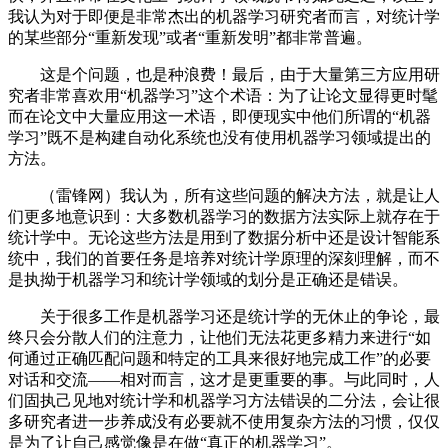
我认为对于即便是非常杰出的机器学习研究者而言，对统计学
的某些部分“重新发现”或者“重新发明”都非常普遍。
这是个问题，也是种浪费！最后，由于大量第三方应用研
究者非常喜欢用“机器学习”这个术语：为了让论文显得更时髦
而在论文中大量应用这一术语，即便现实中他们所谓的“机器
学习”既不是构建自动化系统也没有使用机器学习领域提出的
方法。
（雷锋网）我认为，所有这些问题的解决方法，就是让人
们更多地意识到：大多数机器学习的数据方法实际上就存在于
统计学中。无论这些方法是用到了数据分析中还是设计智能系
统中，我们的首要任务是培养对统计学原理的深刻理解，而不
是执拗于机器学习和统计学领域的划分是正确还是错误。
关于很多工作是机器学习还是统计学的无休止的争论，最
终只会分散人们的注意力，让他们无法花更多精力来进行“如
何通过正确匹配问题和特定的工具来很好地完成工作”的必要
对话和交流——相对而言，这才是更重要的事。与此同时，人
们固执己见地对统计学和机器学习方法错误的二分法，会让很
多研究者进一步养成没有必要就不使用复杂方法的习惯，仅仅
是为了让自己感觉像是在做“真正的机器学习”。