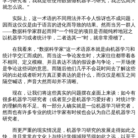
学习研究者，我就是在使用数据做机器学习研究，我怎么高兴
就怎么说。”
实际上，这一术语的不同用法并不令人惊讶也不成问题，
因而这仅仅是由于语言的进化而导致的结果。然而当另一群人
——数据科学家群起而辩“一个特定的项目是否能纯粹地冠之
以机器学习或者统计学，二者选其一”时，就非常滑稽了。
在我看来，“数据科学家”这一术语原本就是由机器学习和
统计学交汇而成的。而当这一争论发生时，大家往往都带着各
不相同、定义模糊、并且表达不清的假设参与争论，一开场便
是争论这些词的意思。而随后他们几乎不会花时间去了解这些
词的出处或者听对方真正要表达的是什么，而仅仅是相互之间
隔空喊话，声音大然而却并不清晰。
现在，让我们将这些真实的问题摆在桌面上来谈：如今有
很多机器学习研究者（或者至少是机器学习爱好者）对统计学
的理解尚有不足。有一部分人确实就是一位机器学习研究者，
然而也有许多专业的统计学家有时候也会认为自己是机器学习
研究者。
而更严重的现实情况是，机器学习研究的发展走得如此之
快，并且常常在文化上与统计学领域脱节得如此之远，以至于