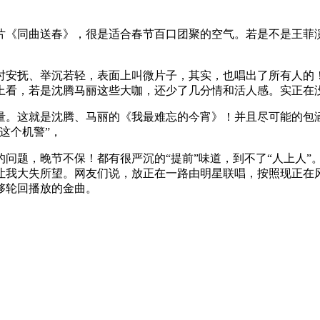
《同曲送春》，很是适合春节百口团聚的空气。若是不是王菲演
安抚、举沉若轻，表面上叫微片子，其实，也唱出了所有人的！
上看，若是沈腾马丽这些大咖，还少了几分情和活人感。实正在
这就是沈腾、马丽的《我最难忘的今宵》！并且尽可能的包涵
这个机警”，
题，晚节不保！都有很严沉的“提前”味道，到不了“人上人”
的让我大失所望。网友们说，放正在一路由明星联唱，按照现正
够轮回播放的金曲。