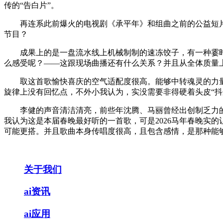
传的“告白片”。
再连系此前爆火的电视剧《承平年》和组曲之前的公益短片
节目？
成果上的是一盘流水线上机械制制的速冻饺子，有一种霎时
么感受呢？——这跟现场曲播还有什么关系？并且从全体质量
取这首歌愉快喜庆的空气适配度很高。能够中转魂灵的力量。
旋律上没有回忆点，不外小我认为，实没需要非得硬着头皮“抖
李健的声音清洁清亮，前些年沈腾、马丽曾经出创制乏力的问
我认为这是本届春晚最好听的一首歌，可是2026马年春晚实
可能更搭。并且歌曲本身传唱度很高，且包含感情，是那种能
关于我们
ai资讯
ai应用