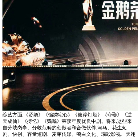
综艺方面,《贤婿》《锦绣宅心》《彼岸灯塔》《夺娶》《逆
天成仙》《搏忆》《鹦鹉》荣获年度优良中剧。将来,这些来
自分歧岗亭、分歧范畴的创做者和合做伙伴,河马、花生短
剧、快创、容量短剧、麦芽传媒、鸣白文化、瑞毅影视、天翊