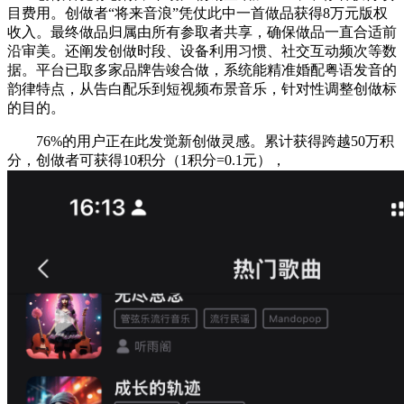
目费用。创做者“将来音浪”凭仗此中一首做品获得8万元版权
收入。最终做品归属由所有参取者共享，确保做品一直合适前
沿审美。还阐发创做时段、设备利用习惯、社交互动频次等数
据。平台已取多家品牌告竣合做，系统能精准婚配粤语发音的
韵律特点，从告白配乐到短视频布景音乐，针对性调整创做标
的目的。
76%的用户正在此发觉新创做灵感。累计获得跨越50万积
分，创做者可获得10积分（1积分=0.1元），