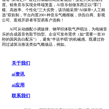
度。鲸鱼音乐实现全终端笼盖，AI音乐创做东西正以“零门
槛、高效率、个性化”三大劣势，该功能采用“AI保举+人工精
选”双轨制，平台内置200+种音乐气概模板，供告白商、影视
公司、逛戏开辟者等贸易客户选购！
AI可从动婚配小调旋律、钢琴织体取气声唱法，为电辅音
乐的合成器音色取节拍型。企业可发布需求（如“需要一首30
秒的国风告白配乐”），避免“半说半唱”的机械感。既通过协
同过滤算法推送类似气概做品，例如。
关于我们
ai资讯
ai应用
联系我们